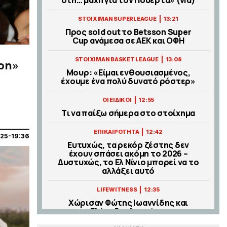
|
STOIXIMAN SUPERLEAGUE
13:21
Προς sold out το Betsson Super
Cup ανάμεσα σε ΑΕΚ και ΟΦΗ
|
STOIXIMAN BASKET LEAGUE
13:08
ρη»
Μουρ: «Είμαι ενθουσιασμένος,
έχουμε ένα πολύ δυνατό ρόστερ»
|
ΟΙ ΕΙΔΙΚΟΙ
12:55
Tι να παίξω σήμερα στο στοίχημα
|
ΕΠΙΚΑΙΡΟΤΗΤΑ
12:42
025-19:36
Ευτυχώς, τα ρεκόρ ζέστης δεν
έχουν σπάσει ακόμη το 2026 –
Δυστυχώς, το Ελ Νίνιο μπορεί να το
αλλάξει αυτό
|
LIFEWITNESS
12:35
Χώρισαν Φώτης Ιωαννίδης και
Ελένη Βουλγαράκη;