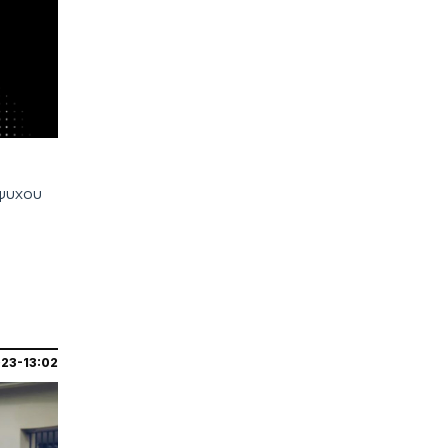
|
ΠΟΔΟΣΦΑΙΡΟ
11:23
«Στην ενδεκάδα της Σπόρτινγκ ο
Ιωαννίδης μετά το επεισόδιο με
Σουάρες»
|
PREMIER LEAGUE
11:11
«Ο Γκιμαράες υπέγραψε στην
Άρσεναλ και ανακοινώνεται»
μψυχου
|
ΚΟΣΜΟΣ
11:10
Νεκρός διεθνής ποδοσφαιριστής
από την Ουγκάντα μετά από
επίθεση στη μέση του δρόμου
(pics)
ΠΕΡΙΣΣΟΤΕΡΑ
23-13:02