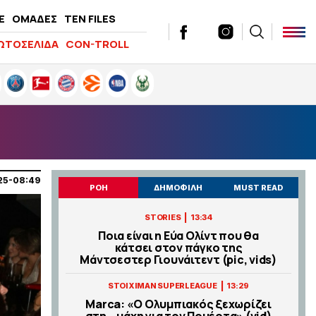
E
ΟΜΑΔΕΣ
TEN FILES
ΩΤΟΣΕΛΙΔΑ
CON-TROLL
25-08:49
ΡΟΗ
ΔΗΜΟΦΙΛΗ
MUST READ
|
STORIES
13:34
Ποια είναι η Εύα Ολίντ που θα
κάτσει στον πάγκο της
Μάντσεστερ Γιουνάιτεντ (pic, vids)
|
STOIXIMAN SUPERLEAGUE
13:29
Marca: «Ο Ολυμπιακός ξεχωρίζει
στη… μάχη για τον Πουέρτα» (vid)