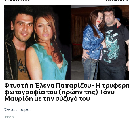
Φτυστή η Έλενα Παπαρίζου - Η τρυφερ
φωτογραφία του (πρώην της) Τόνυ
Μαυρίδη με την σύζυγό του
Όντως τώρα;
TO10