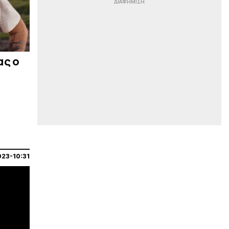
|
EUROPA LEAGUE
12:28
Μπιανκόν: «Έχω ερυθρόλευκη
καρδιά»
|
ΟΙ ΕΙΔΙΚΟΙ
12:16
Πορτοκαλί χρώμα στο κουπόνι…
ας ο
|
EUROLEAGUE
12:03
«Βουίζει» ο τόπος για γκαρντ: Οι
εξελίξεις με Γουόκαπ, Λαρεντζάκη
και τα ονόματα που... παίζουν για
τον Ολυμπιακό
|
PREMIER LEAGUE
11:50
«Τελειότητα»: Το βίντεο της
Άρσεναλ με την ασίστ του Τζόλη
023-10:31
από κόρνερ
|
ΣΤΟΙΧΗΜΑ
11:37
Πρεμιέρα στην Ολλανδία, την
Πορτογαλία και τη Β’ Γερμανίας με
πολλές στοιχηματικές επιλογές
από το ΠΑΜΕ ΣΤΟΙΧΗΜΑ