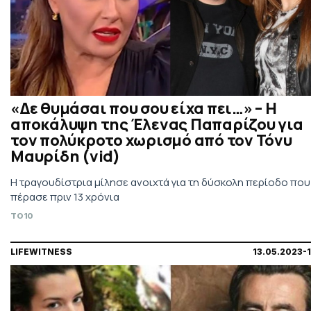
«Δε θυμάσαι που σου είχα πει…» – Η
αποκάλυψη της Έλενας Παπαρίζου για
τον πολύκροτο χωρισμό από τον Τόνυ
Μαυρίδη (vid)
Η τραγουδίστρια μίλησε ανοιχτά για τη δύσκολη περίοδο που
πέρασε πριν 13 χρόνια
TO10
LIFEWITNESS
13.05.2023-