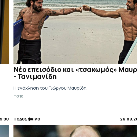
Νέο επεισόδιο και «τσακωμός» Μαυ
- Τανιμανίδη
Η ενόχληση του Γιώργου Μαυρίδη.
TO10
09:38
ΠΟΔΟΣΦΑΙΡΟ
26.08.2