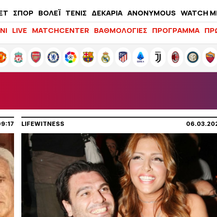
ΕΤ
ΣΠΟΡ
ΒΟΛΕΪ
ΤΕΝΙΣ
ΔΕΚΑΡΙΑ
ANONYMOUS
WATCH M
LIFEWITNESS
ΝΙ
LIVE
MATCHCENTER
ΒΑΘΜΟΛΟΓΙΕΣ
ΠΡΟΓΡΑΜΜΑ
ΠΡ
09:17
LIFEWITNESS
06.03.20