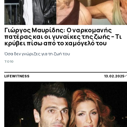
Γιώργος Μαυρίδης: Ο ναρκομανής
πατέρας και οι γυναίκες της ζωής – Τι
κρύβει πίσω από το χαμόγελό του
Όσα δεν γνώριζες για τη ζωή του
TO10
LIFEWITNESS
13.02.2025-