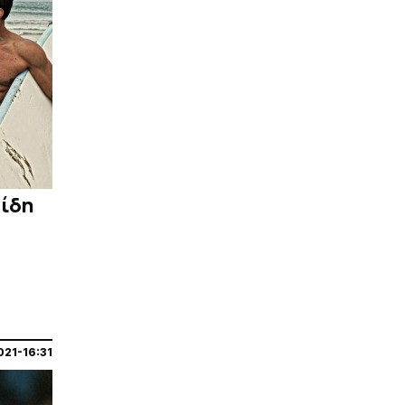
ρίδη
021-16:31