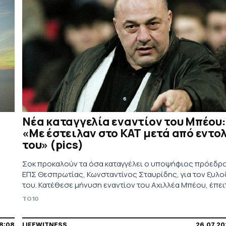
Νέα καταγγελία εναντίον του Μπέου:
«Με έστειλαν στο ΚΑΤ μετά από εντο
του» (pics)
Σοκ προκαλούν τα όσα καταγγέλει ο υποψήφιος πρόεδρ
ΕΠΣ Θεσπρωτίας, Κωνσταντίνος Σταυρίδης, για τον ξυλ
του. Κατέθεσε μήνυση εναντίον του Αχιλλέα Μπέου, έπει
την παραδοχή ενός εκ των δραστών πως ο Δήμαρχος Βό
TO10
ήταν ο εντολέας.
8:08
LIFEWITNESS
26.07.20