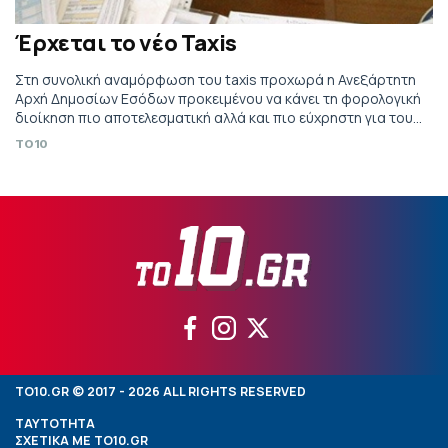
Έρχεται το νέο Taxis
Στη συνολική αναμόρφωση του taxis προχωρά η Ανεξάρτητη
Αρχή Δημοσίων Εσόδων προκειμένου να κάνει τη φορολογική
διοίκηση πιο αποτελεσματική αλλά και πιο εύχρηστη για τους
φορολογούμενους. Με το έργο που φέρει τον τίτλο
TO10
«Εφαρμογή απαιτούμενων οργανωτικών αλλαγών σε
παρεχόμενες ηλεκτρονικές υπηρεσίες και υφιστάμενα
πληροφοριακά συστήματα της Α.Α.Δ.Ε.» που κατακυρώθηκε
πρόσφατα σε ανάδοχο προχωρά σε ριζικές […]
TO10.GR © 2017 - 2026 ALL RIGHTS RESERVED
ΤΑΥΤΟΤΗΤΑ
ΣΧΕΤΙΚΑ ΜΕ TO10.GR