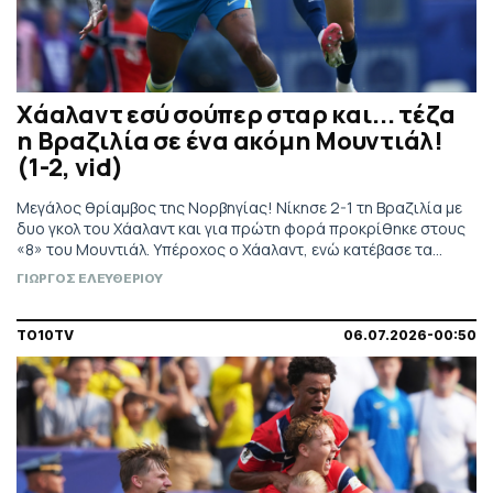
Χάαλαντ εσύ σούπερ σταρ και... τέζα
η Βραζιλία σε ένα ακόμη Μουντιάλ!
(1-2, vid)
Μεγάλος θρίαμβος της Νορβηγίας! Νίκησε 2-1 τη Βραζιλία με
δυο γκολ του Χάαλαντ και για πρώτη φορά προκρίθηκε στους
«8» του Μουντιάλ. Υπέροχος ο Χάαλαντ, ενώ κατέβασε τα
ρολά ο Νίλαντ. Σκόραρε ο Νεϊμάρ από την άσπρη βούλα.
ΓΙΩΡΓΟΣ ΕΛΕΥΘΕΡΙΟΥ
TO10TV
06.07.2026-00:50