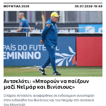
ΜΟΥΝΤΙΑΛ 2026
05.07.2026-15:49
Αντσελότι: «Μπορούν να παίξουν
μαζί Νεϊμάρ και Βινίσιους»
Ο Κάρλο Αντσελότι αναφέρθηκε σε ενδεχόμενη συνύπαρξη
στην ενδεκάδα του Βινίσιους και του Νεϊμάρ στη συνέχεια
του Μουντιάλ.