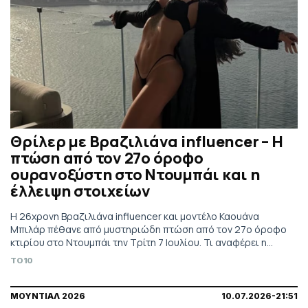
Θρίλερ με Βραζιλιάνα influencer – Η
πτώση από τον 27ο όροφο
ουρανοξύστη στο Ντουμπάι και η
έλλειψη στοιχείων
Η 26χρονη Βραζιλιάνα influencer και μοντέλο Καουάνα
Μπιλάρ πέθανε από μυστηριώδη πτώση από τον 27ο όροφο
κτιρίου στο Ντουμπάι την Τρίτη 7 Ιουλίου. Τι αναφέρει η
οικογένεια και φίλος της
TO10
ΜΟΥΝΤΙΑΛ 2026
10.07.2026-21:51