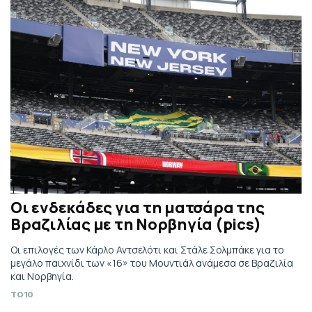
Οι ενδεκάδες για τη ματσάρα της
Βραζιλίας με τη Νορβηγία (pics)
Οι επιλογές των Κάρλο Αντσελότι και Στάλε Σολμπάκε για το
μεγάλο παιχνίδι των «16» του Μουντιάλ ανάμεσα σε Βραζιλία
και Νορβηγία.
TO10