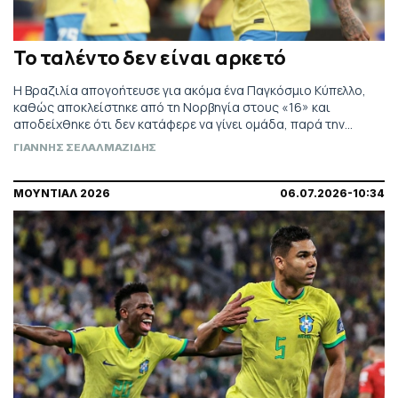
Το ταλέντο δεν είναι αρκετό
Η Βραζιλία απογοήτευσε για ακόμα ένα Παγκόσμιο Κύπελλο,
καθώς αποκλείστηκε από τη Νορβηγία στους «16» και
αποδείχθηκε ότι δεν κατάφερε να γίνει ομάδα, παρά την
ποιότητα των παικτών της και την παρουσία του έμπειρου
ΓΙΑΝΝΗΣ ΣΕΛΑΛΜΑΖΙΔΗΣ
Αντσελότι στον πάγκο.
ΜΟΥΝΤΙΑΛ 2026
06.07.2026-10:34