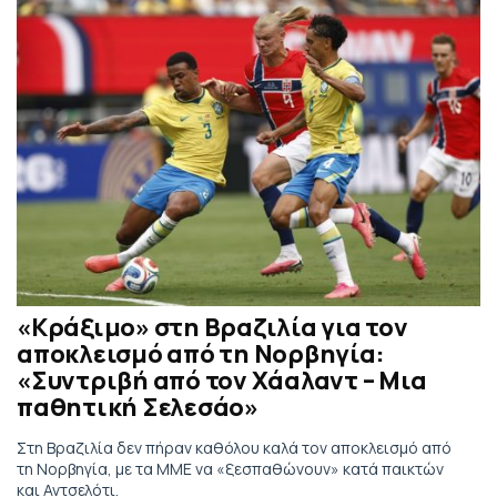
«Κράξιμο» στη Βραζιλία για τον
αποκλεισμό από τη Νορβηγία:
«Συντριβή από τον Χάαλαντ – Μια
παθητική Σελεσάο»
Στη Βραζιλία δεν πήραν καθόλου καλά τον αποκλεισμό από
τη Νορβηγία, με τα ΜΜΕ να «ξεσπαθώνουν» κατά παικτών
και Αντσελότι.