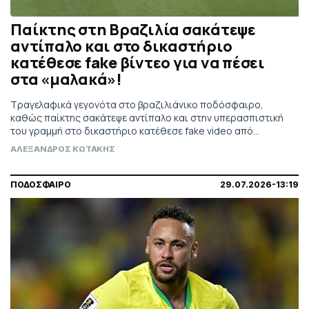
Παίκτης στη Βραζιλία σακάτεψε
αντίπαλο και στο δικαστήριο
κατέθεσε fake βίντεο για να πέσει
στα «μαλακά»!
Τραγελαφικά γεγονότα στο βραζιλιάνικο ποδόσφαιρο,
καθώς παίκτης σακάτεψε αντίπαλο και στην υπερασπιστική
του γραμμή στο δικαστήριο κατέθεσε fake video από
σατιρική εκπομπή ποδοσφαίρου! Η πρωτοφανής ποινή που
ΑΛΕΞΑΝΔΡΟΣ ΚΩΤΑΚΗΣ
του επιβλήθηκε.
ΠΟΔΟΣΦΑΙΡΟ
29.07.2026-13:19