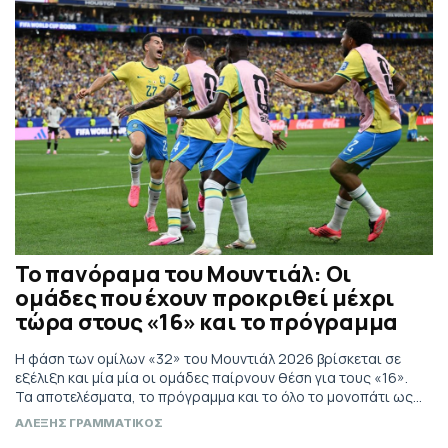
Το πανόραμα του Μουντιάλ: Οι
ομάδες που έχουν προκριθεί μέχρι
τώρα στους «16» και το πρόγραμμα
Η φάση των ομίλων «32» του Μουντιάλ 2026 βρίσκεται σε
εξέλιξη και μία μία οι ομάδες παίρνουν θέση για τους «16».
Τα αποτελέσματα, το πρόγραμμα και το όλο το μονοπάτι ως
τον τελικό
ΑΛΕΞΗΣ ΓΡΑΜΜΑΤΙΚΟΣ