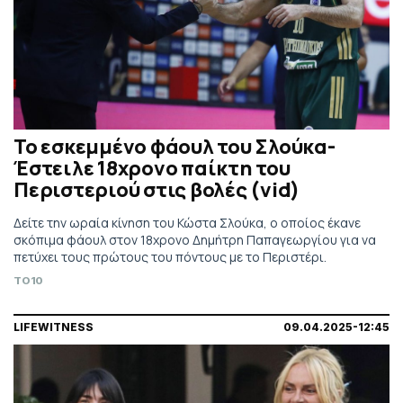
Το εσκεμμένο φάουλ του Σλούκα-
Έστειλε 18χρονο παίκτη του
Περιστεριού στις βολές (vid)
Δείτε την ωραία κίνηση του Κώστα Σλούκα, ο οποίος έκανε
σκόπιμα φάουλ στον 18χρονο Δημήτρη Παπαγεωργίου για να
πετύχει τους πρώτους του πόντους με το Περιστέρι.
TO10
LIFEWITNESS
09.04.2025-12:45