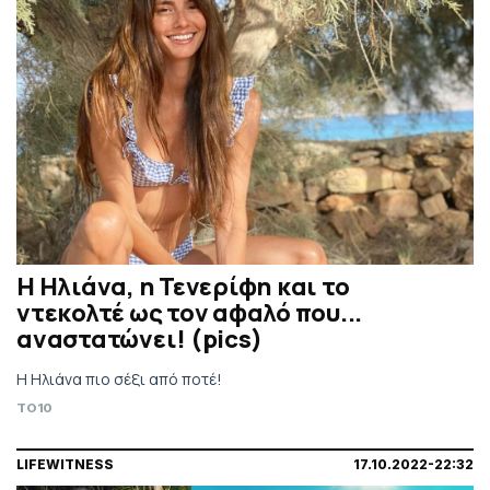
Η Ηλιάνα, η Τενερίφη και το
ντεκολτέ ως τον αφαλό που...
αναστατώνει! (pics)
Η Ηλιάνα πιο σέξι από ποτέ!
TO10
LIFEWITNESS
17.10.2022-22:32