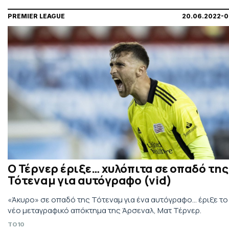
PREMIER LEAGUE
20.06.2022-0
Ο Τέρνερ έριξε… χυλόπιτα σε οπαδό της
Τότεναμ για αυτόγραφο (vid)
«Άκυρο» σε οπαδό της Τότεναμ για ένα αυτόγραφο... έριξε το
νέο μεταγραφικό απόκτημα της Άρσεναλ, Ματ Τέρνερ.
TO10