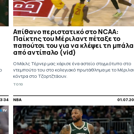
Απίθανο περιστατικό στο NCAA:
Παίκτης του Μέριλαντ πέταξε το
παπούτσι του για να κλέψει τη μπάλα
από αντίπαλο (vid)
Ο Μάιλς Τέρνερ μας χάρισε ένα αστείο στιγμιότυπο στο
ο
ντεμπούτο του στο κολεγιακό πρωτάθλημα με το Μέριλα
κόντρα στο Τζορτζτάουν.
TO10
3:34
NBA
01.07.2