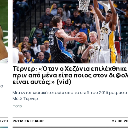
Τέρνερ: «Όταν ο Χεζόνια επιλέχθηκε
πριν από μένα είπα ποιος στον δι@ο
είναι αυτός;» (vid)
πο
Μια εντυπωσιακή ιστορία από το draft του 2015 μοιράστ
Μάιλ Τέρνερ.
TO10
07:11
PREMIER LEAGUE
27.06.2