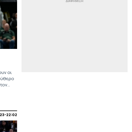
Έβανς: Αυτή είναι η ομάδα που
υπογράφει
|
BUNDESLIGA
19:11
«Ενδιαφέρον της Λεβερκούζεν για
τον Μαυροπάνο»
|
STOIXIMAN SUPERLEAGUE
19:06
Ανακοινώθηκε από τη Ρίβερ ο
Ορτέγκα
|
STOIXIMAN SUPERLEAGUE
18:56
Επίσημο: Στην ΑΕΛ Novibet ο
ουν οι
Ανδρέας Μακρής
λεύθερο
 τον
|
PRE SEASON
18:55
Live Streaming: Ατρόμητος-ΑΕ
Λεμεσού
|
STOIXIMAN SUPERLEAGUE
18:54
23-22:02
Παρελθόν ο Ορτέγκα από τον
Ολυμπιακό - Το «αντίο» του στους
Πειραιώτες