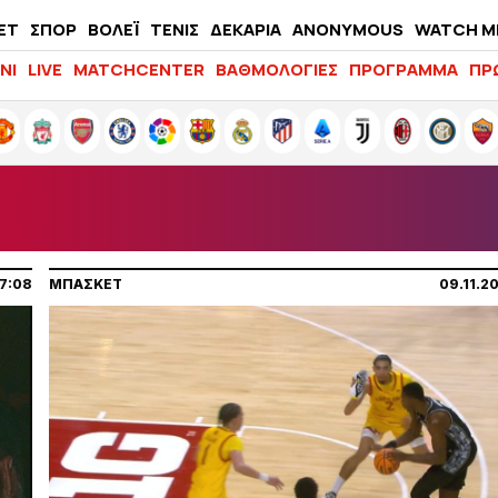
ΕΤ
ΣΠΟΡ
ΒΟΛΕΪ
ΤΕΝΙΣ
ΔΕΚΑΡΙΑ
ANONYMOUS
WATCH M
LIFEWITNESS
ΝΙ
LIVE
MATCHCENTER
ΒΑΘΜΟΛΟΓΙΕΣ
ΠΡΟΓΡΑΜΜΑ
ΠΡ
7:08
ΜΠΑΣΚΕΤ
09.11.2