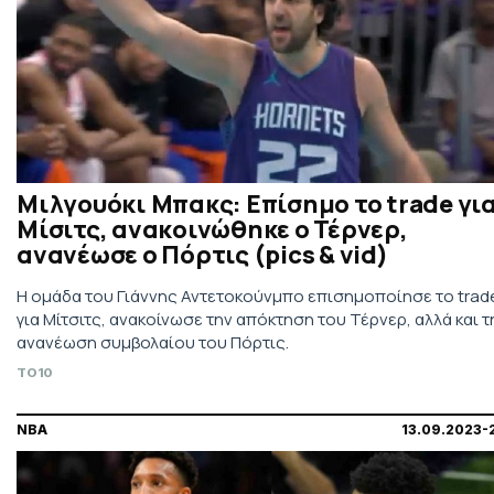
Μιλγουόκι Μπακς: Επίσημο το trade γι
Μίσιτς, ανακοινώθηκε ο Τέρνερ,
ανανέωσε ο Πόρτις (pics & vid)
Η ομάδα του Γιάννης Αντετοκούνμπο επισημοποίησε το trad
για Μίτσιτς, ανακοίνωσε την απόκτηση του Τέρνερ, αλλά και τ
ανανέωση συμβολαίου του Πόρτις.
TO10
NBA
13.09.2023-