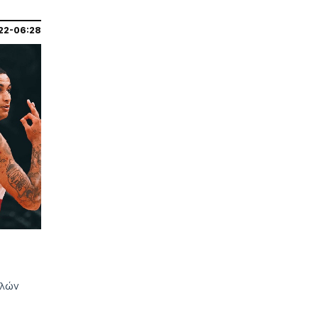
22-06:28
ηλών