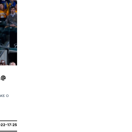
|
EUROPA LEAGUE
18:45
Live το ματς που ενδιαφέρει τον
ΟΦΗ: Μακάμπι Τελ Αβίβ - ΤΣΣΚΑ
Σόφιας
|
UEFA CONFERENCE LEAGUE
18:43
Αλεξάντροφ: «Δεν είμαι
ευχαριστημένος με το αποτέλεσμα
επειδή είχαμε την ευκαιρία να
κερδίσουμε»
|
ΠΟΔΟΣΦΑΙΡΟ
18:29
λ@
Η Κρεμονέζε ανακοίνωσε τον
Βολιάκο
ηκε ο
ΠΕΡΙΣΣΟΤΕΡΑ
022-17:25