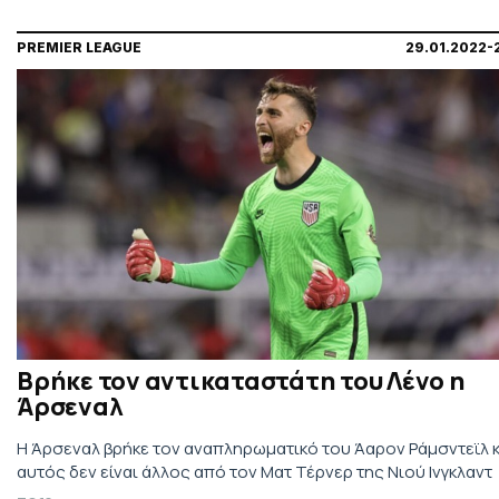
PREMIER LEAGUE
29.01.2022-
Βρήκε τον αντικαταστάτη του Λένο η
Άρσεναλ
Η Άρσεναλ βρήκε τον αναπληρωματικό του Άαρον Ράμσντεϊλ κ
αυτός δεν είναι άλλος από τον Ματ Τέρνερ της Νιού Ινγκλαντ