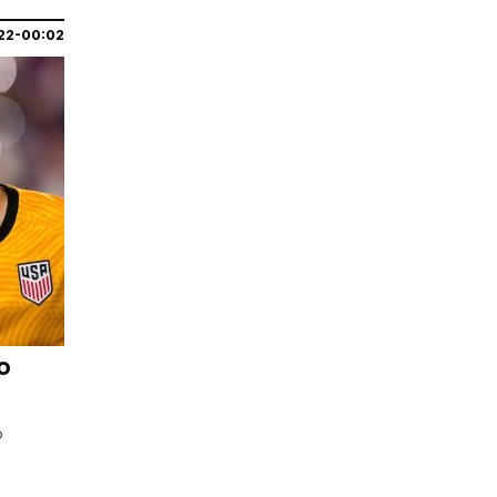
22-00:02
ο
ο