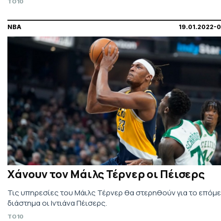
TO10
NBA
19.01.2022-
Χάνουν τον Μάιλς Τέρνερ οι Πέισερς
Τις υπηρεσίες του Μάιλς Τέρνερ θα στερηθούν για το επόμ
διάστημα οι Ιντιάνα Πέισερς.
TO10