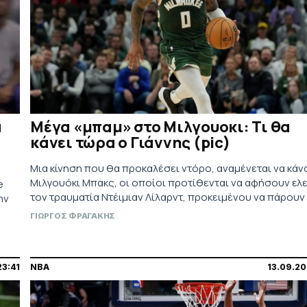
α
Μέγα «μπαμ» στο Μιλγουοκι: Τι θα
κάνει τώρα ο Γιάννης (pic)
Μια κίνηση που θα προκαλέσει ντόρο, αναμένεται να κάν
Μιλγουόκι Μπακς, οι οποίοι προτίθενται να αφήσουν ε
e
τον τραυματία Ντέιμιαν Λίλαρντ, προκειμένου να πάρουν
ην
Μάιλς Τέρνερ, όπως υποστηρίζει ο Σαμς Σαράνια.
ΓΙΩΡΓΟΣ ΦΡΑΓΑΚΗΣ
23:41
NBA
13.09.20