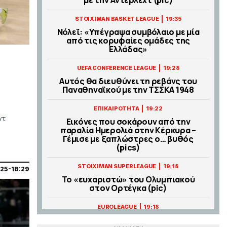
|
STOIXIMAN BASKET LEAGUE
19:35
Νόλεϊ: «Υπέγραψα συμβόλαιο με μία
από τις κορυφαίες ομάδες της
Ελλάδας»
|
UEFA CONFERENCE LEAGUE
19:28
Αυτός θα διευθύνει τη ρεβάνς του
Παναθηναϊκού με την ΤΣΣΚΑ 1948
|
ΕΠΙΚΑΙΡΟΤΗΤΑ
19:22
ντ
Εικόνες που σοκάρουν από την
παραλία Ημερολιά στην Κέρκυρα –
Γέμισε με ξαπλώστρες ο… βυθός
(pics)
|
STOIXIMAN SUPERLEAGUE
19:18
025-18:29
Το «ευχαριστώ» του Ολυμπιακού
στον Ορτέγκα (pic)
|
EUROLEAGUE
19:18
Η μεγάλη επιστροφή του Κίναν