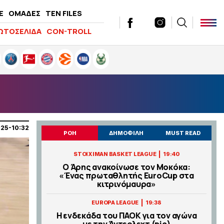
E
ΟΜΑΔΕΣ
TEN FILES
ΩΤΟΣΕΛΙΔΑ
CON-TROLL
025-10:32
ΡΟΗ
ΔΗΜΟΦΙΛΗ
MUST READ
|
STOIXIMAN BASKET LEAGUE
19:40
Ο Άρης ανακοίνωσε τον Μοκόκα:
«Ένας πρωταθλητής EuroCup στα
κιτρινόμαυρα»
|
EUROPA LEAGUE
19:38
Η ενδεκάδα του ΠΑΟΚ για τον αγώνα
με την Άντερλεχτ (pic)