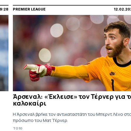
9:28
PREMIER LEAGUE
12.02.20
Άρσεναλ: «Έκλεισε» τον Τέρνερ για τ
καλοκαίρι
Η Άρσεναλ βρήκε τον αντικαταστάτη του Μπερντ Λένο στ
πρόσωπο του Ματ Τέρνερ.
TO10