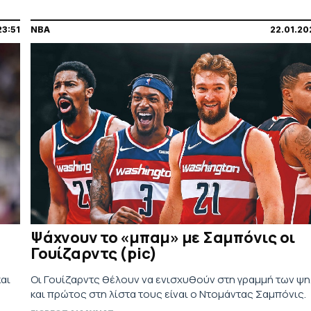
23:51
NBA
22.01.20
Ψάχνουν το «μπαμ» με Σαμπόνις οι
Γουίζαρντς (pic)
αι
Οι Γουίζαρντς θέλουν να ενισχυθούν στη γραμμή των ψ
και πρώτος στη λίστα τους είναι ο Ντομάντας Σαμπόνις.