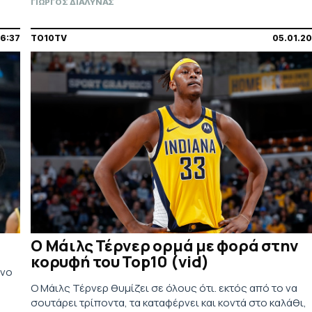
ΓΙΩΡΓΟΣ ΔΙΑΛΥΝΑΣ
06:37
TO10TV
05.01.2
Ο Μάιλς Τέρνερ ορμά με φορά στην
κορυφή του Top10 (vid)
ενο
Ο Μάιλς Τέρνερ θυμίζει σε όλους ότι. εκτός από το να
σουτάρει τρίποντα, τα καταφέρνει και κοντά στο καλάθι,