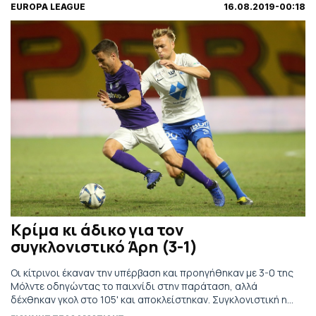
EUROPA LEAGUE
16.08.2019-00:18
Κρίμα κι άδικο για τον
συγκλονιστικό Άρη (3-1)
Οι κίτρινοι έκαναν την υπέρβαση και προηγήθηκαν με 3-0 της
Μόλντε οδηγώντας το παιχνίδι στην παράταση, αλλά
δέχθηκαν γκολ στο 105' και αποκλείστηκαν. Συγκλονιστική η
προσπάθεια της ομάδας της Θεσσαλονίκης και άδικος