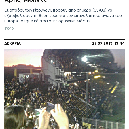
Οι οπαδοί των κίτρινων μπορούν από σήμερα (05/08) να
εξασφαλίσουν τη θέση τους για τον επαναληπτικό αγώνα του
Europa League κόντρα στη νορβηγική Μόλντε.
TO10
ΔΕΚΑΡΙΑ
27.07.2019-13:44