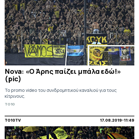
Nova: «Ο Άρης παίζει μπάλα εδώ!»
(pic)
Το promo video του συνδρομητικού καναλιού για τους
κίτρινους.
TO10
TO10TV
17.08.2019-11:49