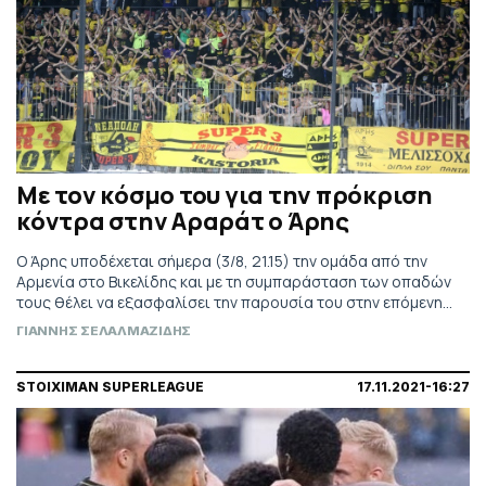
Με τον κόσμο του για την πρόκριση
κόντρα στην Αραράτ ο Άρης
Ο Άρης υποδέχεται σήμερα (3/8, 21.15) την ομάδα από την
Αρμενία στο Βικελίδης και με τη συμπαράσταση των οπαδών
τους θέλει να εξασφαλίσει την παρουσία του στην επόμενη
προκριματική φάση του Conference League.
ΓΙΑΝΝΗΣ ΣΕΛΑΛΜΑΖΙΔΗΣ
STOIXIMAN SUPERLEAGUE
17.11.2021-16:27