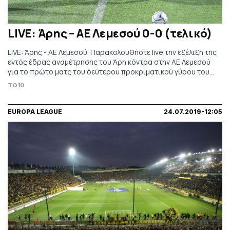
LIVE: Άρης – ΑΕ Λεμεσού 0-0 (τελικό)
LIVE: Άρης - ΑΕ Λεμεσού. Παρακολουθήστε live την εξέλιξη της
εντός έδρας αναμέτρησης του Άρη κόντρα στην ΑΕ Λεμεσού
για το πρώτο ματς του δεύτερου προκριματικού γύρου του
Europa League. Τηλεοπτική μετάδοση από το COSMOTE
TO10
Sport 1.
EUROPA LEAGUE
24.07.2019-12:05