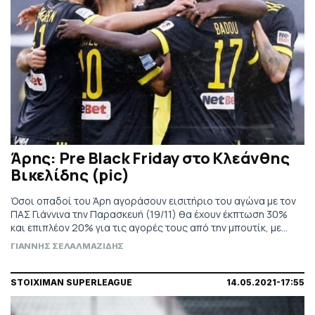
Άρης: Pre Black Friday στο Κλεάνθης
Βικελίδης (pic)
Όσοι οπαδοί του Άρη αγοράσουν εισιτήριο του αγώνα με τον
ΠΑΣ Γιάννινα την Παρασκευή (19/11) θα έχουν έκπτωση 30%
και επιπλέον 20% για τις αγορές τους από την μπουτίκ, με
απόφαση του Θόδωρου Καρυπίδη.
ΓΙΑΝΝΗΣ ΣΕΛΑΛΜΑΖΙΔΗΣ
STOIXIMAN SUPERLEAGUE
14.05.2021-17:55