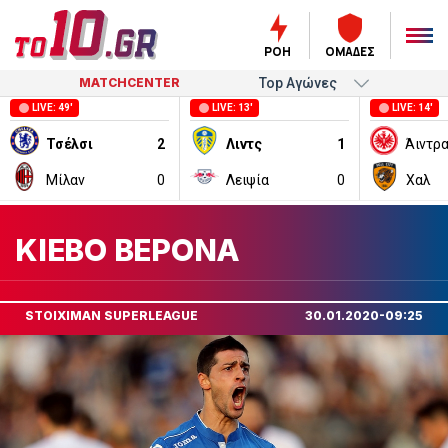
ΡΟΗ
ΟΜΑΔΕΣ
MATCHCENTER
LIVE: 49'
LIVE: 13'
LIVE: 14'
Τσέλσι
2
Λιντς
1
Μίλαν
0
Λειψία
0
Χαλ
ΚΙΕΒΟ ΒΕΡΟΝΑ
STOIXIMAN SUPERLEAGUE
30.01.2020-09:25