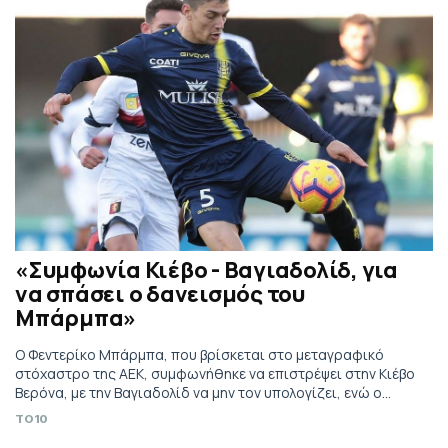
«Συμφωνία Κιέβο - Βαγιαδολίδ, για
να σπάσει ο δανεισμός του
Μπάρμπα»
O Φεντερίκο Μπάρμπα, που βρίσκεται στο μεταγραφικό
στόχαστρο της ΑΕΚ, συμφωνήθηκε να επιστρέψει στην Κιέβο
Βερόνα, με την Βαγιαδολίδ να μην τον υπολογίζει, ενώ ο
26χρονος όπως αναφέρεται από τα διεθνή μέσα, θα
TO10
παραχωρηθεί εκ νέου δανεικός.