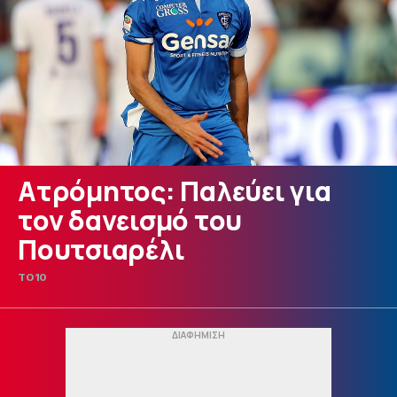
Ατρόμητος: Παλεύει για
τον δανεισμό του
Πουτσιαρέλι
TO10