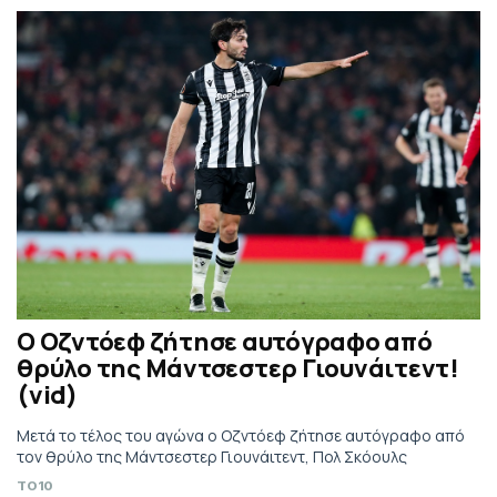
Ο Οζντόεφ ζήτησε αυτόγραφο από
θρύλο της Μάντσεστερ Γιουνάιτεντ!
(vid)
Μετά το τέλος του αγώνα ο Οζντόεφ ζήτησε αυτόγραφο από
τον θρύλο της Μάντσεστερ Γιουνάιτεντ, Πολ Σκόουλς
TO10