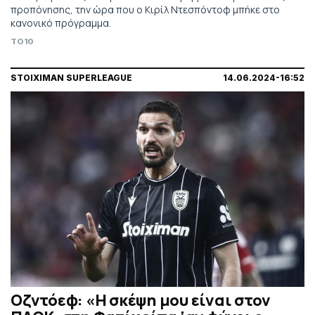
προπόνησης, την ώρα που ο Κιρίλ Ντεσπόντοφ μπήκε στο
κανονικό πρόγραμμα.
TO10
STOIXIMAN SUPERLEAGUE
14.06.2024-16:52
Οζντόεφ: «Η σκέψη μου είναι στον