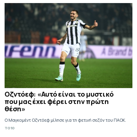
Οζντόεφ: «Αυτό είναι το μυστικό
που μας έχει φέρει στην πρώτη
θέση»
Ο Μαγκομέντ Οζντόεφ μίλησε για τη φετινή σεζόν του ΠΑΟΚ.
TO10