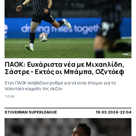
ΠΑΟΚ: Ευχάριστα νέα με Μιχαηλίδη,
Σάστρε - Εκτός οι Μπάμπα, Οζντόεφ
Στον ΠΑΟΚ ανεβάζουν ρυθμό για να είναι έτοιμοι για το
τελευταίο κομμάτι της σεζόν
TO10
STOIXIMAN SUPERLEAGUE
19.03.2024-22:04