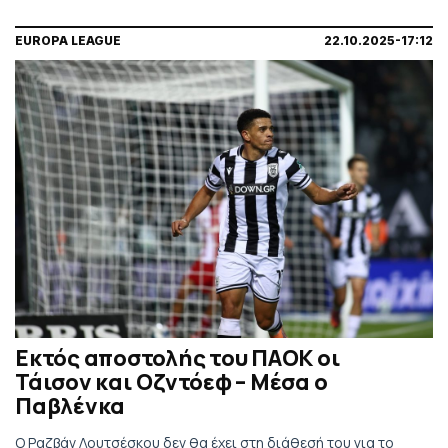
EUROPA LEAGUE
22.10.2025-17:12
Εκτός αποστολής του ΠΑΟΚ οι
Τάισον και Οζντόεφ – Μέσα ο
Παβλένκα
Ο Ραζβάν Λουτσέσκου δεν θα έχει στη διάθεσή του για το