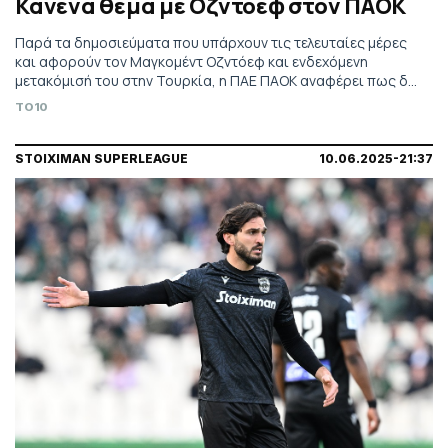
Κανένα θέμα με Οζντόεφ στον ΠΑΟΚ
Παρά τα δημοσιεύματα που υπάρχουν τις τελευταίες μέρες
και αφορούν τον Μαγκομέντ Οζντόεφ και ενδεχόμενη
μετακόμισή του στην Τουρκία, η ΠΑΕ ΠΑΟΚ αναφέρει πως δεν
υπάρχει κανένα θέμα.
TO10
STOIXIMAN SUPERLEAGUE
10.06.2025-21:37