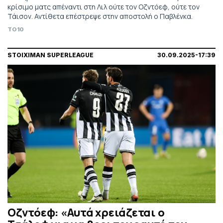
κρίσιμο ματς απέναντι στη Λιλ ούτε τον Οζντόεφ, ούτε τον
Τάισον. Αντίθετα επέστρεψε στην αποστολή ο Παβλένκα.
TO10
STOIXIMAN SUPERLEAGUE
30.09.2025-17:39
Οζντόεφ: «Αυτά χρειάζεται ο