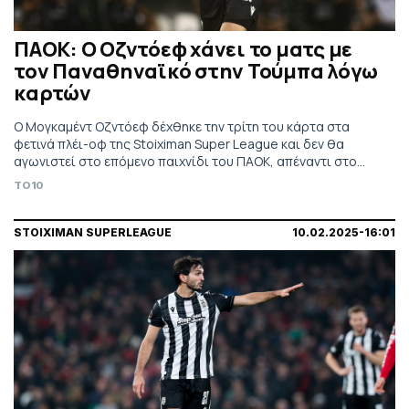
ΠΑΟΚ: Ο Οζντόεφ χάνει το ματς με
τον Παναθηναϊκό στην Τούμπα λόγω
καρτών
Ο Μογκαμέντ Οζντόεφ δέχθηκε την τρίτη του κάρτα στα
φετινά πλέι-οφ της Stoiximan Super League και δεν θα
αγωνιστεί στο επόμενο παιχνίδι του ΠΑΟΚ, απέναντι στο
Παναθηναϊκό.
TO10
STOIXIMAN SUPERLEAGUE
10.02.2025-16:01