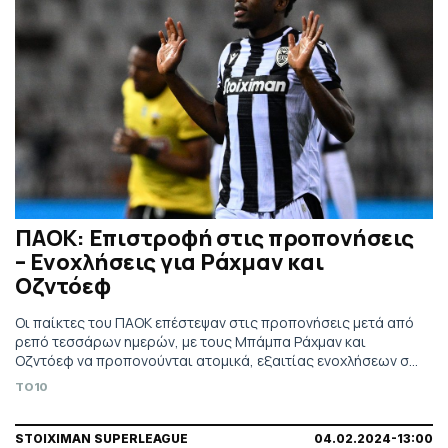
ΠΑΟΚ: Επιστροφή στις προπονήσεις
– Ενοχλήσεις για Ράχμαν και
Οζντόεφ
Οι παίκτες του ΠΑΟΚ επέστεψαν στις προπονήσεις μετά από
ρεπό τεσσάρων ημερών, με τους Μπάμπα Ράχμαν και
Οζντόεφ να προπονούνται ατομικά, εξαιτίας ενοχλήσεων σε
δικέφαλο και τετρακέφαλο αντίστοιχα.
TO10
STOIXIMAN SUPERLEAGUE
04.02.2024-13:00