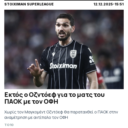
STOIXIMAN SUPERLEAGUE
12.12.2025-15:51
Εκτός ο Οζντόεφ για το ματς του
ΠΑΟΚ με τον ΟΦΗ
Χωρίς τον Μαγκομέντ Οζντόεφ θα παραταχθεί ο ΠΑΟΚ στην
αναμέτρηση με αντίπαλο τον ΟΦΗ
TO10