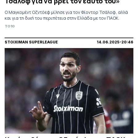
Τσάλοφ για να βρει τον εαυτό του»
Ο Μαγκομέντ Οζντόεφ μίλησε για τον Φίοντορ Τσάλοφ, αλλά
και για τη δική του περιπέτεια στην Ελλάδα με τον ΠΑΟΚ.
TO10
STOIXIMAN SUPERLEAGUE
14.06.2025-20:46