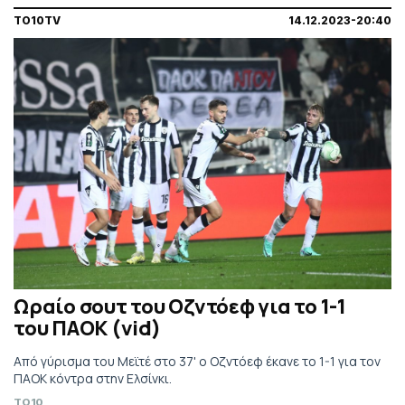
TO10TV
14.12.2023-20:40
Ωραίο σουτ του Οζντόεφ για το 1-1
του ΠΑΟΚ (vid)
Από γύρισμα του Μεϊτέ στο 37' ο Οζντόεφ έκανε το 1-1 για τον
ΠΑΟΚ κόντρα στην Ελσίνκι.
TO10