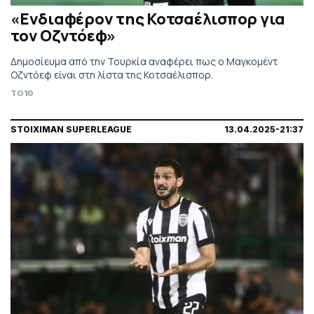
«Ενδιαφέρον της Κοτσαέλισπορ για
τον Οζντόεφ»
Δημοσίευμα από την Τουρκία αναφέρει πως ο Μαγκομέντ
Οζντόεφ είναι στη λίστα της Κοτσαέλισπορ.
TO10
STOIXIMAN SUPERLEAGUE
13.04.2025-21:37