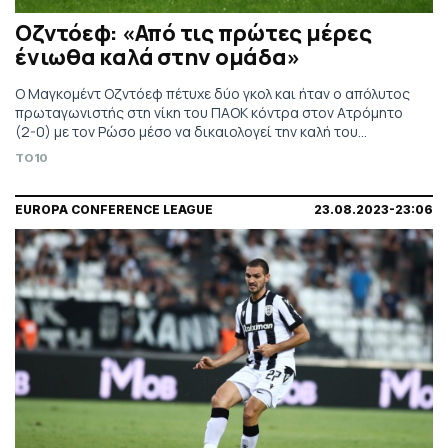
Οζντόεφ: «Από τις πρώτες μέρες
ένιωθα καλά στην ομάδα»
Ο Μαγκομέντ Οζντόεφ πέτυχε δύο γκολ και ήταν ο απόλυτος
πρωταγωνιστής στη νίκη του ΠΑΟΚ κόντρα στον Ατρόμητο
(2-0) με τον Ρώσο μέσο να δικαιολογεί την καλή του
εμφάνιση από το κλίμα που επικρατούσε στην ομάδα την
TO10
στιγμή που ήρθε.
EUROPA CONFERENCE LEAGUE
23.08.2023-23:06