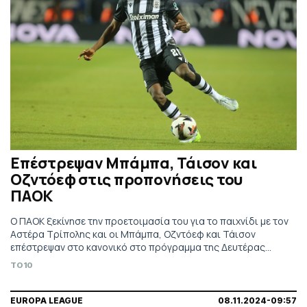
Επέστρεψαν Μπάμπα, Τάισον και
Οζντόεφ στις προπονήσεις του
ΠΑΟΚ
Ο ΠΑΟΚ ξεκίνησε την προετοιμασία του για το παιχνίδι με τον
Αστέρα Τρίπολης και οι Μπάμπα, Οζντόεφ και Τάισον
επέστρεψαν στο κανονικό στο πρόγραμμα της Δευτέρας
(18/11).
TO10
EUROPA LEAGUE
08.11.2024-09:57