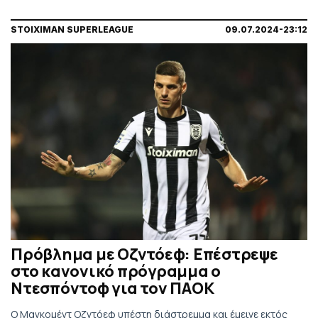
STOIXIMAN SUPERLEAGUE
09.07.2024-23:12
Πρόβλημα με Οζντόεφ: Επέστρεψε
στο κανονικό πρόγραμμα ο
Ντεσπόντοφ για τον ΠΑΟΚ
Ο Μαγκομέντ Οζντόεφ υπέστη διάστρεμμα και έμεινε εκτός