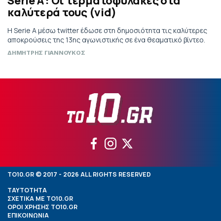
Serie A : Οι τερματοφύλακες στα
καλύτερά τους (vid)
H Serie A μέσω twitter έδωσε στη δημοσιότητα τις καλύτερες
αποκρούσεις της 13ης αγωνιστικής σε ένα θεαματικό βίντεο.
ΔΗΜΗΤΡΗΣ ΓΙΑΝΝΟΥΚΟΣ
TO10.GR © 2017 - 2026 ALL RIGHTS RESERVED
ΤΑΥΤΟΤΗΤΑ
ΣΧΕΤΙΚΑ ΜΕ TO10.GR
ΟΡΟΙ ΧΡΗΣΗΣ TO10.GR
ΕΠΙΚΟΙΝΩΝΙΑ