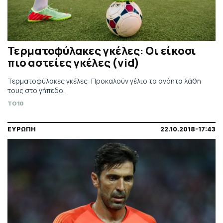
Τερματοφύλακες γκέλες: Οι είκοσι
πιο αστείες γκέλες (vid)
Τερματοφύλακες γκέλες: Προκαλούν γέλιο τα ανόητα λάθη
τους στο γήπεδο.
TO10
ΕΥΡΩΠΗ
22.10.2018-17:43