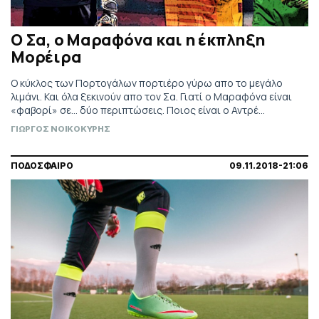
Ο Σα, ο Μαραφόνα και η έκπληξη
Μορέιρα
Ο κύκλος των Πορτογάλων πορτιέρο γύρω απο το μεγάλο
λιμάνι. Και όλα ξεκινούν απο τον Σα. Γιατί ο Μαραφόνα είναι
«φαβορί» σε... δύο περιπτώσεις. Ποιος είναι ο Αντρέ
Μορέιρα που επίσης έχει προταθεί στους Ερυθρόλευκους
ΓΙΩΡΓΟΣ ΝΟΙΚΟΚΥΡΗΣ
ΠΟΔΟΣΦΑΙΡΟ
09.11.2018-21:06