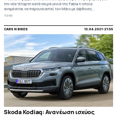
την νέα τέταρτη κατά σειρά γενιά της Fabia η οποία
αναμένεται να παρουσιαστεί τον Μάιο με άφθονες
τεχνολογικές και ψηφιακές αναβαθμίσεις καθώς και ακόμα
TO10
περισσότερους χώρους.
CARS N BIKES
13.04.2021-21:55
Skoda Kodiaq: Ανανέωση ισχύος