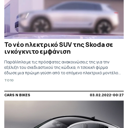
Το νέο ηλεκτρικό SUV της Skoda σε
ινκόγκνιτο εμφάνιση
Παράλληλα με τις πρόσφατες ανακοινώσεις της για την
εξέλιξη του σχεδιαστικού της κώδικα, η τσεχική φίρμα
έδωσε μια πρώιμη γεύση από το επόμενο ηλεκτρικό μοντέλο
της γκάμας της το οποίο θα πάρει την μορφή ενός SUV
TO10
CARS N BIKES
03.02.2022-00:27