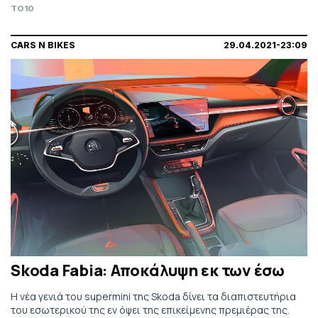
TO10
CARS N BIKES
29.04.2021-23:09
Skoda Fabia: Αποκάλυψη εκ των έσω
Η νέα γενιά του supermini της Skoda δίνει τα διαπιστευτήρια
του εσωτερικού της εν όψει της επικείμενης πρεμιέρας της.