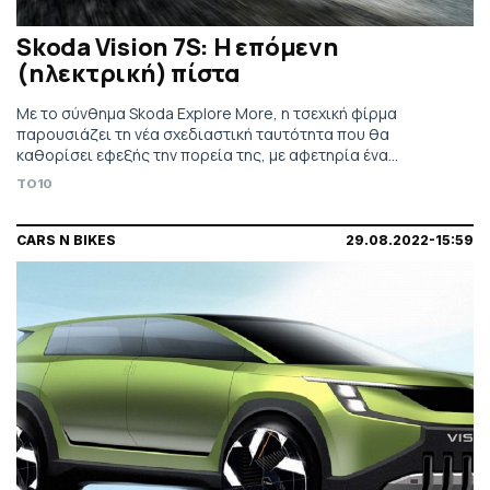
Skoda Vision 7S: Η επόμενη
(ηλεκτρική) πίστα
Με το σύνθημα Skoda Explore More, η τσεχική φίρμα
παρουσιάζει τη νέα σχεδιαστική ταυτότητα που θα
καθορίσει εφεξής την πορεία της, με αφετηρία ένα
επταθέσιο ηλεκτροκίνητο SUV το οποίο αναλαμβάνει το
TO10
βάρος των συστάσεων –αρχικά με την μορφή πρωτοτύπου
CARS N BIKES
29.08.2022-15:59