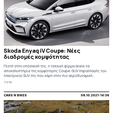
Skoda Enyaq iV Coupe: Νέες
διαδρομές κομψότητας
Πιστή στην υπόσχεσή της, η τσεχική φίρμα έκανε τα
αποκαλυπτήρια της κομψότερης Coupe-SUV παραλλαγής του
ηλεκτρικού SUV της που χάρη στην πιο αεροδυναμική
υπόστασή της επωφελείται (και) από μεγαλύτερη αυτονομία,
TO10
ενώ συμπληρώνεται και από έκδοση RS
CARS N BIKES
08.10.2021-14:36