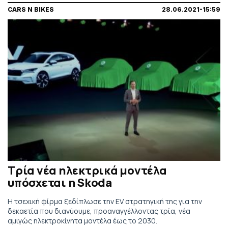
CARS N BIKES
28.06.2021-15:59
Τρία νέα ηλεκτρικά μοντέλα
υπόσχεται η Skoda
Η τσεχική φίρμα ξεδίπλωσε την EV στρατηγική της για την
δεκαετία που διανύουμε, προαναγγέλλοντας τρία, νέα
αμιγώς ηλεκτροκίνητα μοντέλα έως το 2030.