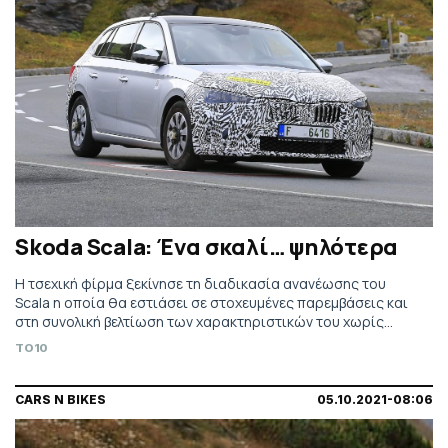
Skoda Scala: Ένα σκαλί… ψηλότερα
H τσεχική φίρμα ξεκίνησε τη διαδικασία ανανέωσης του
Scala η οποία θα εστιάσει σε στοχευμένες παρεμβάσεις και
στη συνολική βελτίωση των χαρακτηριστικών του χωρίς
υπερβολές
TO10
CARS N BIKES
05.10.2021-08:06