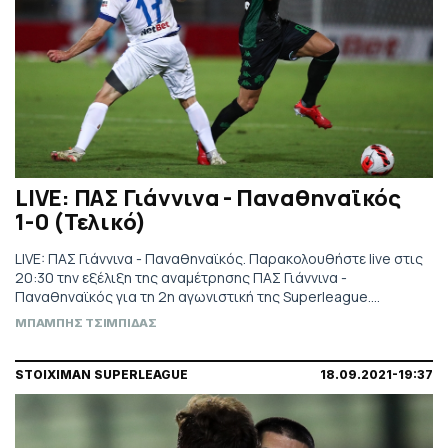
LIVE: ΠΑΣ Γιάννινα - Παναθηναϊκός
1-0 (Τελικό)
LIVE: ΠΑΣ Γιάννινα - Παναθηναϊκός. Παρακολουθήστε live στις
20:30 την εξέλιξη της αναμέτρησης ΠΑΣ Γιάννινα -
Παναθηναϊκός για τη 2η αγωνιστική της Superleague.
Τηλεοπτικά από Novasports Prime.
ΜΠΑΜΠΗΣ ΤΣΙΜΠΙΔΑΣ
STOIXIMAN SUPERLEAGUE
18.09.2021-19:37