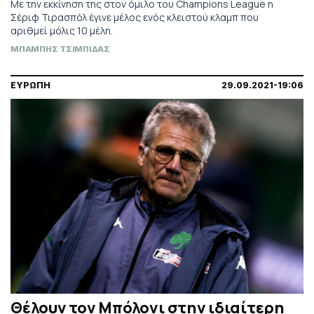
Με την εκκίνηση της στον όμιλο του Champions League η
Σέριφ Τιρασπόλ έγινε μέλος ενός κλειστού κλαμπ που
αριθμεί μόλις 10 μέλη.
ΜΠΑΜΠΗΣ ΤΣΙΜΠΙΔΑΣ
ΕΥΡΩΠΗ
29.09.2021-19:06
Θέλουν τον Μπόλονι στην ιδιαίτερη