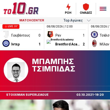
ΡΟΗ
ΟΜΑΔΕΣ
MATCHCENTER
08/08/2026 | 12:00
08/08/2026 | 
LIVE: 31'
Γιουβέντους
0
Ρεν
1
Τσέλσ
Ιντερ
1
Brentford Academy
2
Μίλαν
ΜΠΑΜΠΗΣ
ΤΣΙΜΠΙΔΑΣ
STOIXIMAN SUPERLEAGUE
03.10.2021-19:20