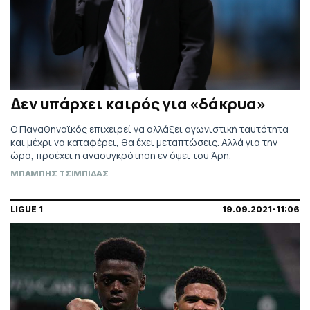
Δεν υπάρχει καιρός για «δάκρυα»
Ο Παναθηναϊκός επιχειρεί να αλλάξει αγωνιστική ταυτότητα
και μέχρι να καταφέρει, θα έχει μεταπτώσεις. Αλλά για την
ώρα, προέχει η ανασυγκρότηση εν όψει του Άρη.
ΜΠΑΜΠΗΣ ΤΣΙΜΠΙΔΑΣ
LIGUE 1
19.09.2021-11:06