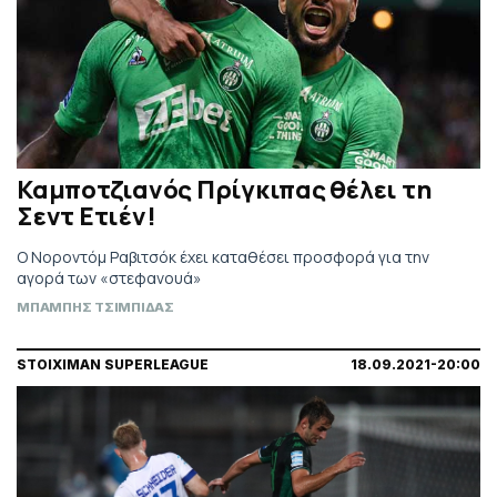
Καμποτζιανός Πρίγκιπας θέλει τη
Σεντ Ετιέν!
Ο Νοροντόμ Ραβιτσόκ έχει καταθέσει προσφορά για την
αγορά των «στεφανουά»
ΜΠΑΜΠΗΣ ΤΣΙΜΠΙΔΑΣ
STOIXIMAN SUPERLEAGUE
18.09.2021-20:00