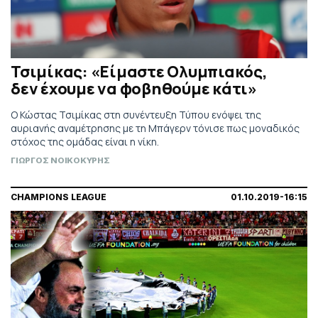
Τσιμίκας: «Είμαστε Ολυμπιακός,
δεν έχουμε να φοβηθούμε κάτι»
Ο Κώστας Τσιμίκας στη συνέντευξη Τύπου ενόψει της
αυριανής αναμέτρησης με τη Μπάγερν τόνισε πως μοναδικός
στόχος της ομάδας είναι η νίκη.
ΓΙΩΡΓΟΣ ΝΟΙΚΟΚΥΡΗΣ
CHAMPIONS LEAGUE
01.10.2019-16:15