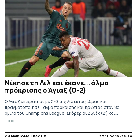
Νίκησε τη Λιλ και έκανε... άλμα
πρόκρισης ο Άγιαξ (0-2)
Ο Άγιαξ επικράτησε με 2-0 της Λιλ εκτός έδρας και
πραγματοποίησε... άλμα πρόκρισης και πρωτιάς στον 8ο
όμιλο του Champions League. Σκόρερ οι Ζιγιέχ (2') και
Πρόμες (59') για τον Αίαντα.
TO10
CHAMPIONS LEAGUE
27.11.2019-23:30