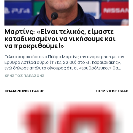
Μαρτίνς: «Είναι τελικός, είμαστε
καταδικασμένοι να νικήσουμε και
να προκριθούμε!»
Τελικό χαρακτήρισε ο Πέδρο Μαρτίνς την αναμέτρηση με τον
Ερυθρό Αστέρα αύριο (11/12, 22:00) στο «Γ. Καραϊσκάκης»,
ενώ δήλωσε απόλυτα σίγουρος ότι οι «ερυθρόλευκοι» θα
νικήσουν και θα προκριθούν στο Europa League.
ΧΡΗΣΤΟΣ ΠΑΠΑΖΩΗΣ
CHAMPIONS LEAGUE
10.12.2019-16:46