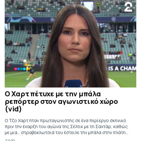
Ο Χαρτ πέτυχε με την μπάλα
ρεπόρτερ στον αγωνιστικό χώρο
(vid)
Ο Τζο Χαρτ ήταν πρωταγωνιστής σε ένα περίεργο σκηνικό
πριν την έναρξη του αγώνα της Σέλτικ με τη Σαχτάρ, καθώς
με μια... στραβοκλωτσιά του έστειλε την μπάλα στην πλάτη
μιας ρεπόρτερ που βρισκόταν στον αέρα.
TO10