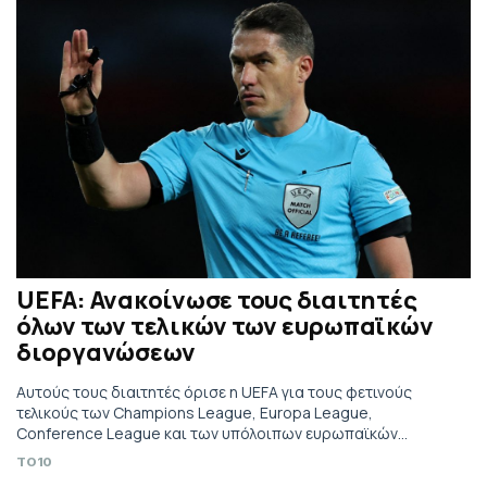
UEFA: Ανακοίνωσε τους διαιτητές
όλων των τελικών των ευρωπαϊκών
διοργανώσεων
Αυτούς τους διαιτητές όρισε η UEFA για τους φετινούς
τελικούς των Champions League, Europa League,
Conference League και των υπόλοιπων ευρωπαϊκών
διοργανώσεων.
TO10