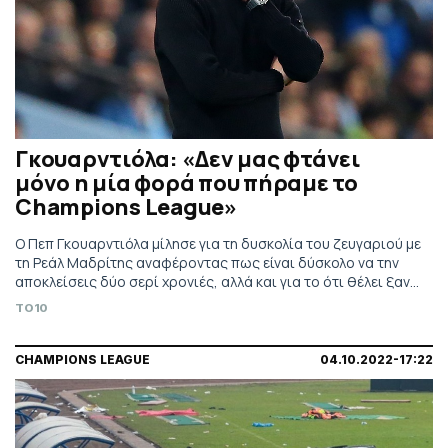
Γκουαρντιόλα: «Δεν μας φτάνει
μόνο η μία φορά που πήραμε το
Champions League»
Ο Πεπ Γκουαρντιόλα μίλησε για τη δυσκολία του ζευγαριού με
τη Ρεάλ Μαδρίτης αναφέροντας πως είναι δύσκολο να την
αποκλείσεις δύο σερί χρονιές, αλλά και για το ότι θέλει ξανά
το Champions League.
TO10
CHAMPIONS LEAGUE
04.10.2022-17:22