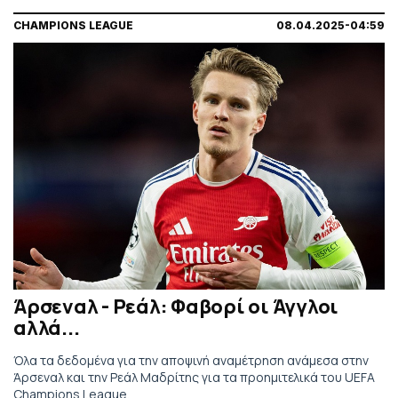
CHAMPIONS LEAGUE
08.04.2025-04:59
Άρσεναλ - Ρεάλ: Φαβορί οι Άγγλοι
αλλά...
Όλα τα δεδομένα για την αποψινή αναμέτρηση ανάμεσα στην
Άρσεναλ και την Ρεάλ Μαδρίτης για τα προημιτελικά του UEFA
Champions League.