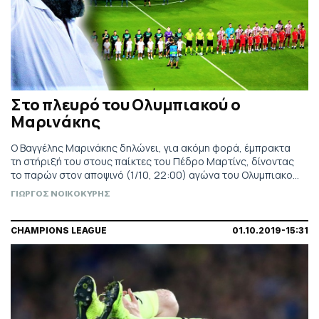
Στο πλευρό του Ολυμπιακού ο
Μαρινάκης
Ο Βαγγέλης Μαρινάκης δηλώνει, για ακόμη φορά, έμπρακτα
τη στήριξή του στους παίκτες του Πέδρο Μαρτίνς, δίνοντας
το παρών στον αποψινό (1/10, 22:00) αγώνα του Ολυμπιακού
με τον Ερυθρό Αστέρα στο Βελιγράδι, για τη 2η αγωνιστική
ΓΙΩΡΓΟΣ ΝΟΙΚΟΚΥΡΗΣ
του Champions League. Αποστολή στο Βελιγράδι: Γιώργος
Νοικοκύρης.
CHAMPIONS LEAGUE
01.10.2019-15:31