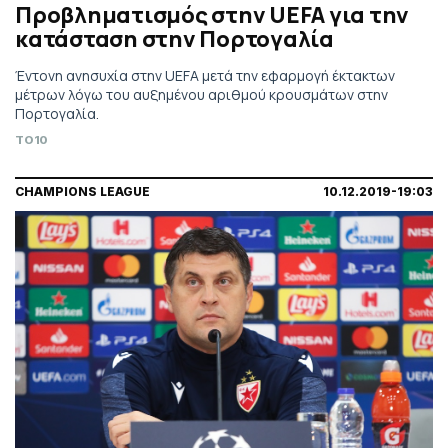
Προβληματισμός στην UEFA για την
κατάσταση στην Πορτογαλία
Έντονη ανησυχία στην UEFA μετά την εφαρμογή έκτακτων
μέτρων λόγω του αυξημένου αριθμού κρουσμάτων στην
Πορτογαλία.
TO10
CHAMPIONS LEAGUE
10.12.2019-19:03