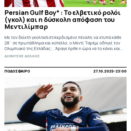
Persian Gulf Boy* : Το ελβετικό ρολόι
(γκολ) και η δύσκολη απόφαση του
Μεντιλίμπαρ
Με τον δείκτη γκολ/ασίστ/κερδισμένο πέναλτι να χτυπά κάθε
28΄ σε πρωτάθλημα και κύπελλο, ο Μεντί Ταρέμι οδηγεί τον
Ολυμπιακό της Ελλάδας; ; Άραγε ήρθε η ώρα να το κάνει και
στο Champions League
ΔΙΟΝΥΣΗΣ ΔΕΛΛΗΣ
ΠΟΔΟΣΦΑΙΡΟ
27.10.2025-23:00